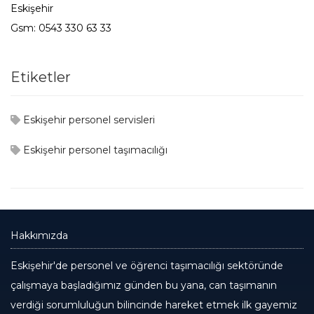
Eskişehir
Gsm: 0543 330 63 33
Etiketler
Eskişehir personel servisleri
Eskişehir personel taşımacılığı
Hakkımızda
Eskişehir'de personel ve öğrenci taşımacılığı sektöründe
çalışmaya başladığımız günden bu yana, can taşımanın
verdiği sorumluluğun bilincinde hareket etmek ilk gayemiz